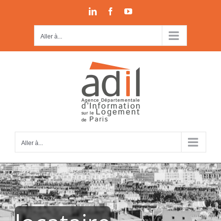
Passer
LinkedIn
Facebook
YouTube
au
contenu
Aller à...
Aller à...