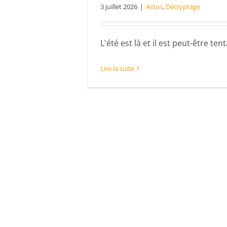
3 juillet 2026
|
Actus
,
Décryptage
L'été est là et il est peut-être tent
Lire la suite
L
c
qu