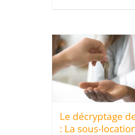
B
 l’ADIL : La
p
ation
ptage
Le décryptage de
: La sous-locatio