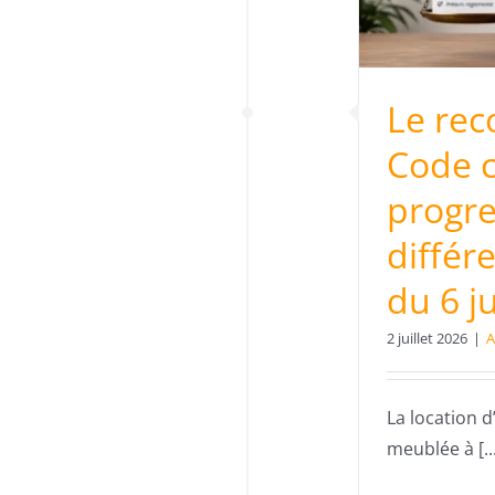
loi du 6 juillet 1989 ?
Actus
Le rec
Code ci
progre
différe
du 6 ju
2 juillet 2026
|
A
La location d
meublée à [...