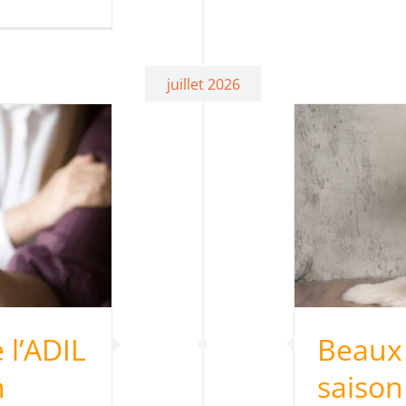
juillet 2026
eaux jours, une saison
ropice aux troubles de
voisinage ?
Actus
 l’ADIL
Beaux 
n
saison