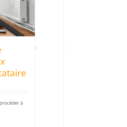
e
ux
cataire
e procéder à