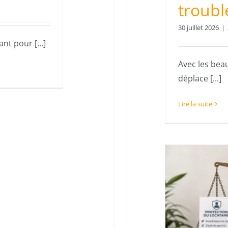
troubl
30 juillet 2026
|
ant pour [...]
Avec les beau
déplace [...]
Lire la suite
e recours au bail Code
ivil est en progression :
elles différences avec la