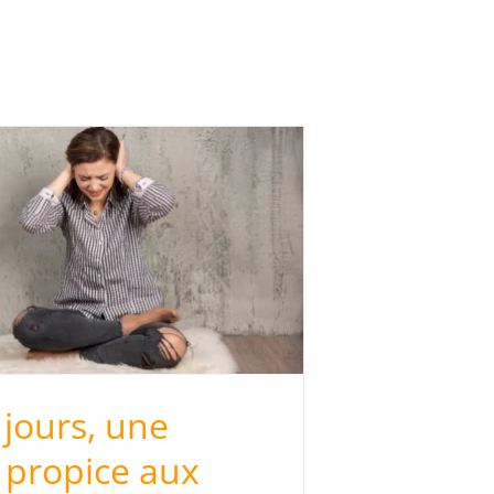
jours, une
 propice aux