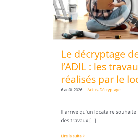
sés par le
ire
ptage
Le décryptage d
l’ADIL : les trava
réalisés par le lo
6 août 2026
|
Actus
,
Décryptage
Il arrive qu'un locataire souhait
des travaux [...]
Lire la suite