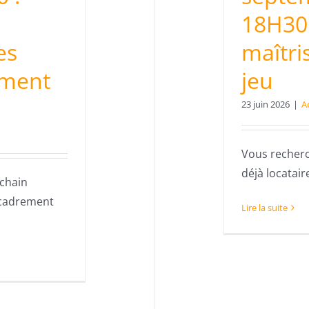
18H30 
es
maîtri
ément
jeu
23 juin 2026
|
A
Vous recher
déjà locataire 
ochain
ncadrement
Lire la suite