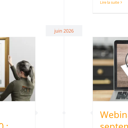
Lire la suite
juin 2026
ebinaire 8 septembre
2026 – 18H30 – Louer
in : maîtrisez les règles
du jeu
Actus
Conférence
Evénementiel
Webina
 :
septe