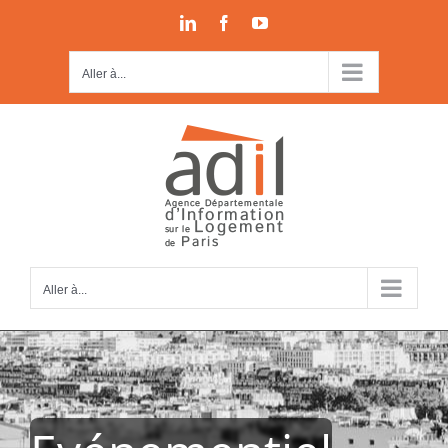
Passer
LinkedIn
Facebook
YouTube
au
contenu
Aller à...
Aller à...