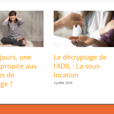
jours, une
Le décryptage de
 propice aux
l’ADIL : La sous-
es de
location
age ?
3 juillet 2026