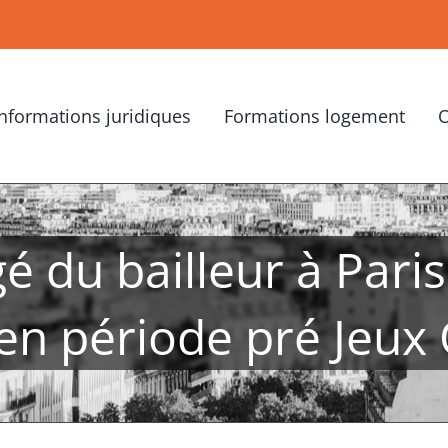
Informations juridiques
Formations logement
O
é du bailleur à Paris
 en période pré Jeu