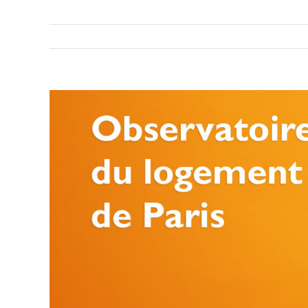
Voir
l'image
agrandie