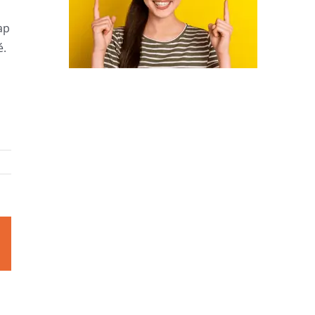
ap
é.
est
Email