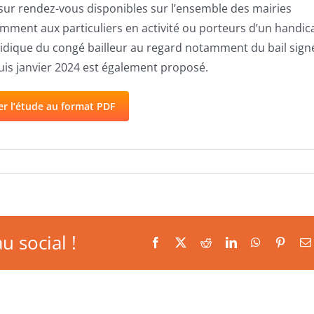
sur rendez-vous disponibles sur l’ensemble des mairies
mment aux particuliers en activité ou porteurs d’un handic
ridique du congé bailleur au regard notamment du bail sign
uis janvier 2024 est également proposé.
er l’étude au format PDF
u social !
Facebook
X
Reddit
LinkedIn
WhatsApp
Pinter