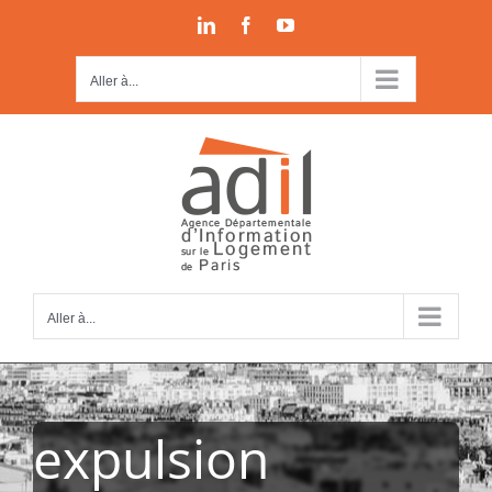
Passer
LinkedIn
Facebook
YouTube
au
contenu
Aller à...
Aller à...
expulsion