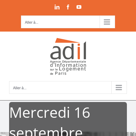
Passer
LinkedIn
Facebook
YouTube
au
contenu
Aller à...
Aller à...
Mercredi 16
septembre