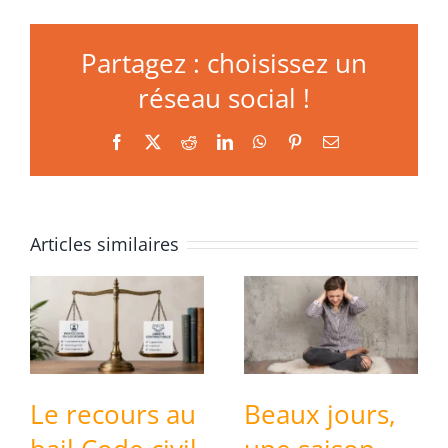
Partagez : choisissez un
réseau social !
Facebook
X
Reddit
LinkedIn
WhatsApp
Pinterest
Email
Articles similaires
Le recours au
Beaux jours,