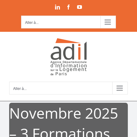
Passer
LinkedIn
Facebook
YouTube
au
contenu
Aller à...
Aller à...
Novembre 2025
– 3 Formations