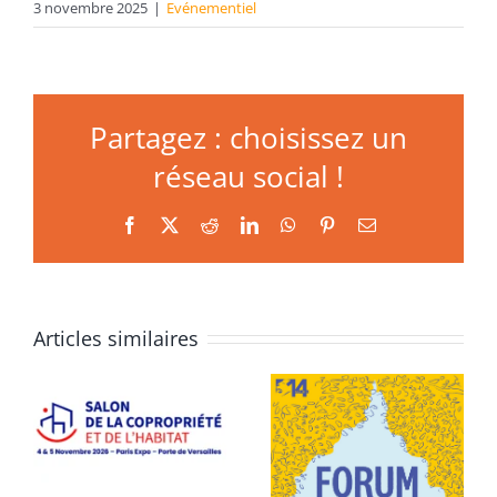
3 novembre 2025
|
Evénementiel
Partagez : choisissez un
réseau social !
Facebook
X
Reddit
LinkedIn
WhatsApp
Pinterest
Email
Articles similaires