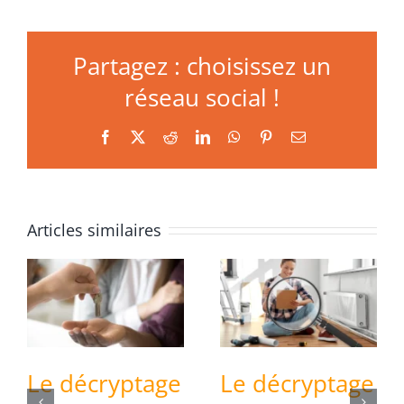
Partagez : choisissez un
réseau social !
Facebook
X
Reddit
LinkedIn
WhatsApp
Pinterest
Email
Articles similaires
Le décryptage
Le décryptage