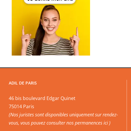
ADIL DE PARIS
46 bis boulevard Edgar Quinet
75014 Paris
(Nos juristes sont disponibles uniquement sur rendez-
vous, vous pouvez
consulter nos permanences ici
)