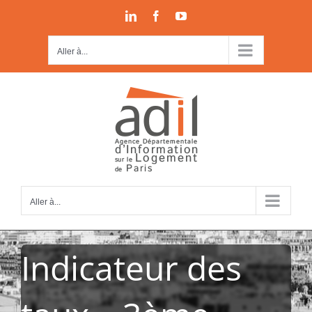
Passer
LinkedIn
Facebook
YouTube
au
contenu
Aller à...
Aller à...
Indicateur des