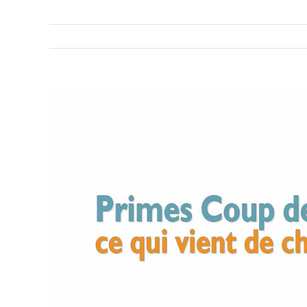
Voir
l'image
agrandie