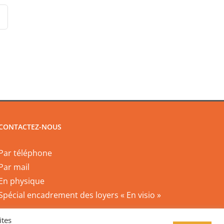
CONTACTEZ-NOUS
Par téléphone
Par mail
En physique
Spécial encadrement des loyers « En visio »
ites