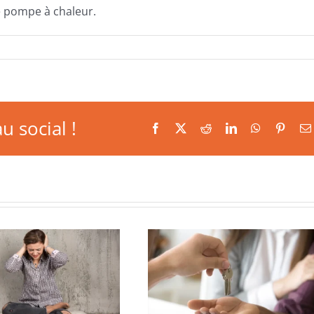
e pompe à chaleur.
u social !
Facebook
X
Reddit
LinkedIn
WhatsApp
Pinter