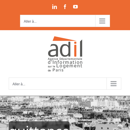
Passer
LinkedIn
Facebook
YouTube
au
contenu
Aller à...
Aller à...