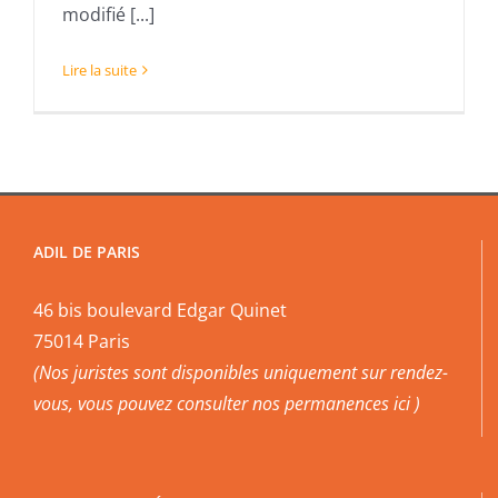
modifié [...]
Lire la suite
ADIL DE PARIS
46 bis boulevard Edgar Quinet
75014 Paris
(Nos juristes sont disponibles uniquement sur rendez-
vous, vous pouvez
consulter nos permanences ici
)