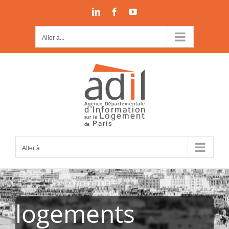
Passer
LinkedIn
Facebook
YouTube
au
contenu
Aller à...
Aller à...
logements