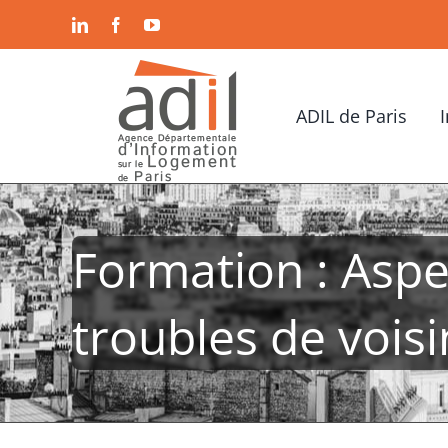
Passer
LinkedIn
Facebook
YouTube
au
contenu
ADIL de Paris
Formation : Aspec
troubles de vois