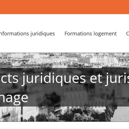
Informations juridiques
Formations logement
O
ts juridiques et jur
inage