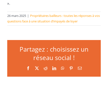
».
26 mars 2025
|
Propriétaires bailleurs : toutes les réponses à vos
questions face à une situation d’impayés de loyer
Partagez : choisissez un
réseau social !
Facebook
X
Reddit
LinkedIn
WhatsApp
Pinterest
Email