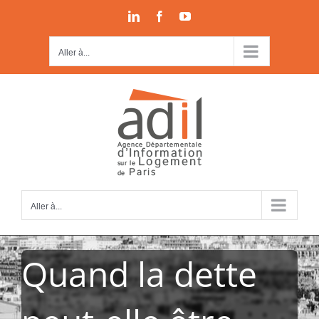
Passer
LinkedIn
Facebook
YouTube
au
contenu
Aller à...
Aller à...
Quand la dette