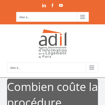
Passer
LinkedIn
Facebook
YouTube
au
contenu
Aller à...
Aller à...
Combien coûte la
procédure