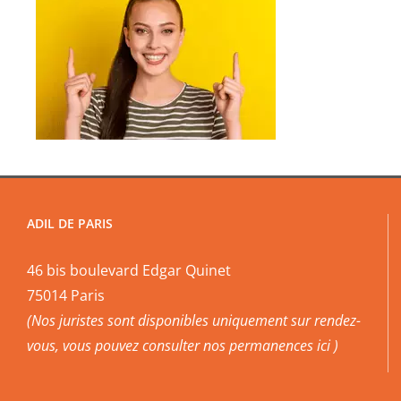
ADIL DE PARIS
46 bis boulevard Edgar Quinet
75014 Paris
(Nos juristes sont disponibles uniquement sur rendez-
vous, vous pouvez
consulter nos permanences ici
)