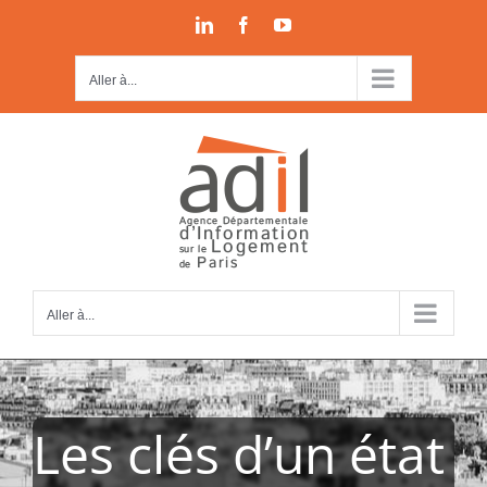
Passer
LinkedIn
Facebook
YouTube
au
contenu
Aller à...
Aller à...
Les clés d’un état