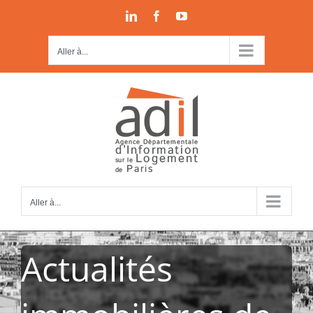
Passer
LinkedIn
Facebook
YouTube
au
contenu
Aller à...
Aller à...
Actualités