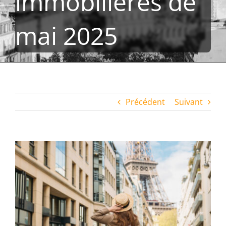
immobilières de
mai 2025
Précédent
Suivant
Voir
l'image
agrandie