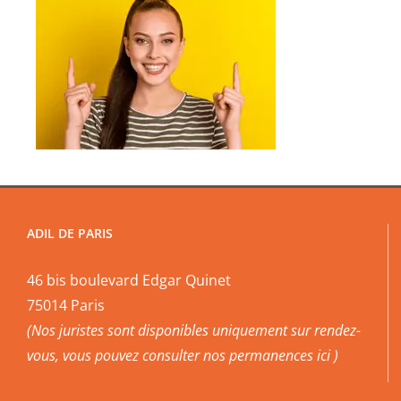
ADIL DE PARIS
46 bis boulevard Edgar Quinet
75014 Paris
(Nos juristes sont disponibles uniquement sur rendez-
vous, vous pouvez
consulter nos permanences ici
)