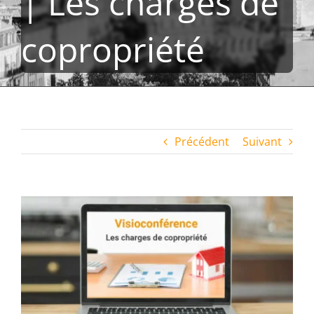
| Les charges de
copropriété
Précédent
Suivant
Voir
l'image
agrandie