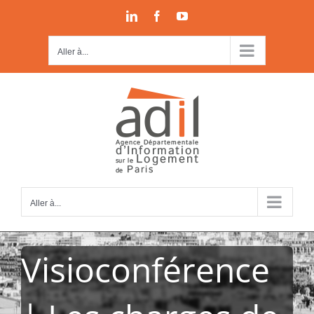
Passer
LinkedIn
Facebook
YouTube
au
contenu
Aller à...
Aller à...
Visioconférence