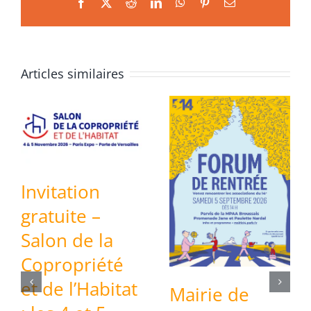
Facebook
X
Reddit
LinkedIn
WhatsApp
Pinterest
Email
Articles similaires
Invitation
gratuite –
Salon de la
Copropriété
et de l’Habitat
Mairie de