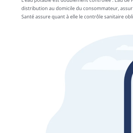
L’eau potable est doublement contrôlée : Eau de P
distribution au domicile du consommateur, assure
Santé assure quant à elle le contrôle sanitaire obl