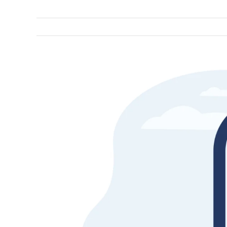
Voir
l'image
agrandie