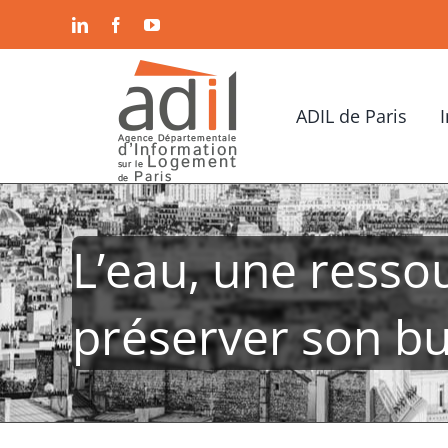
Passer
LinkedIn
Facebook
YouTube
au
contenu
ADIL de Paris
L’eau, une resso
préserver son b