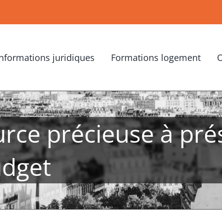
Informations juridiques
Formations logement
O
urce précieuse à pré
udget