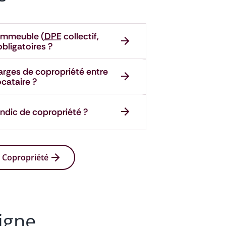
’immeuble (
DPE
collectif,
bligatoires ?
harges de copropriété entre
ocataire ?
yndic de copropriété ?
s Copropriété
igne