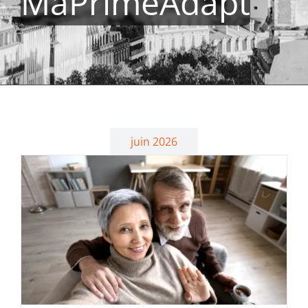
MaPrimeAdapt
juin 2026
à