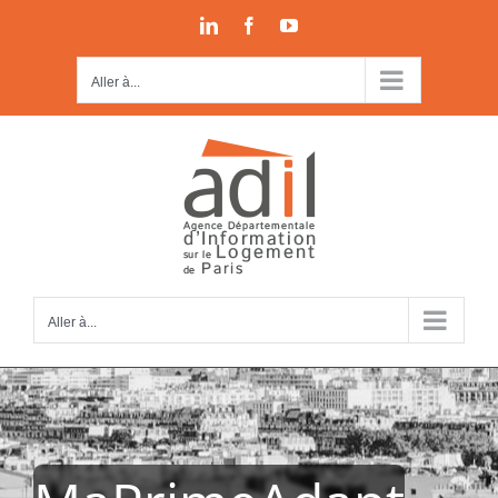
Passer
LinkedIn
Facebook
YouTube
au
contenu
Aller à...
Aller à...