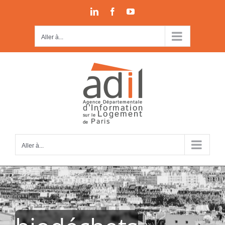
Passer
LinkedIn
Facebook
YouTube
au
contenu
Aller à...
Aller à...