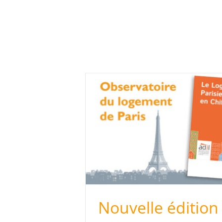
on Logement
iffres n°24
 du logement
Nouvelle édition