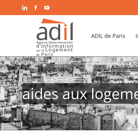
Passer
LinkedIn
Facebook
YouTube
au
contenu
ADIL de Paris
aides aux logem