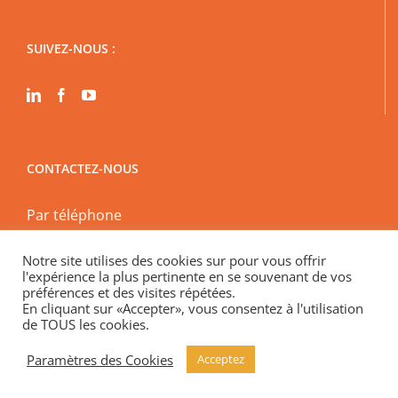
SUIVEZ-NOUS :
CONTACTEZ-NOUS
Par téléphone
Par mail
Notre site utilises des cookies sur pour vous offrir
En physique
l'expérience la plus pertinente en se souvenant de vos
Spécial encadrement des loyers « En visio »
préférences et des visites répétées.
En cliquant sur «Accepter», vous consentez à l'utilisation
de TOUS les cookies.
Paramètres des Cookies
Acceptez