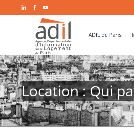
Passer
LinkedIn
Facebook
YouTube
au
contenu
ADIL de Paris
Location : Qui pa