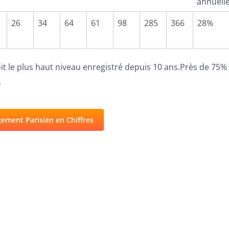
annuell
7
2018
2019
2020
2021
2022
2023
2024
Evoluti
26
34
64
61
98
285
366
28%
annuell
oit le plus haut niveau enregistré depuis 10 ans.Près de 75%
.
ement Parisien en Chiffres