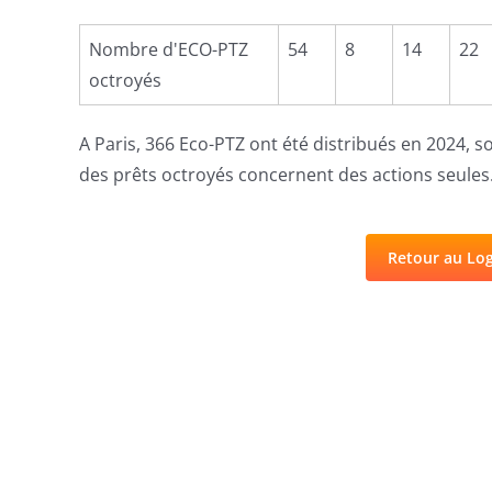
2014
2015
2016
201
Nombre d'ECO-PTZ
54
8
14
22
octroyés
A Paris, 366 Eco-PTZ ont été distribués en 2024, s
des prêts octroyés concernent des actions seules
Retour au Log