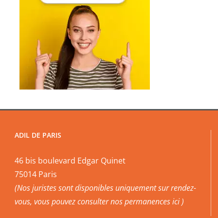
ADIL DE PARIS
46 bis boulevard Edgar Quinet
75014 Paris
(Nos juristes sont disponibles uniquement sur rendez-
vous, vous pouvez
consulter nos permanences ici
)