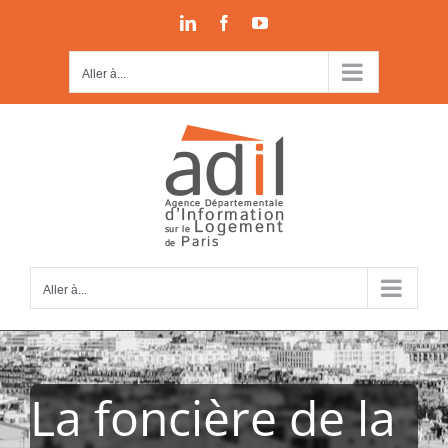
Passer
LinkedIn
Facebook
YouTube
au
contenu
Aller à...
Aller à...
La foncière de la