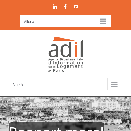
Passer
LinkedIn
Facebook
YouTube
au
contenu
Aller à...
Aller à...