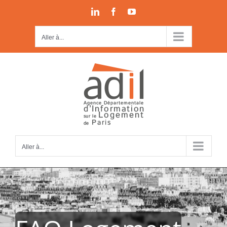
Passer
LinkedIn
Facebook
YouTube
au
contenu
Aller à...
Aller à...