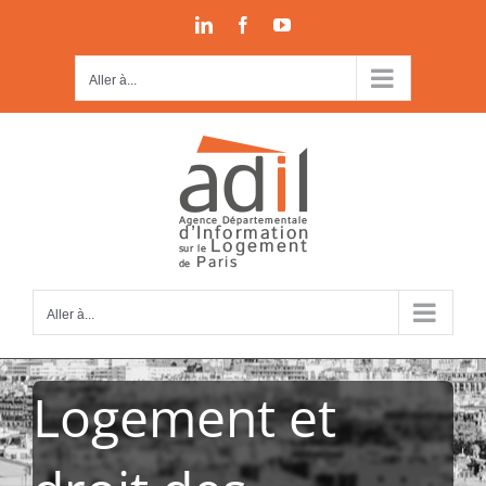
Passer
LinkedIn
Facebook
YouTube
au
contenu
Aller à...
Aller à...
Logement et