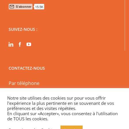
SUIVEZ-NOUS :
CONTACTEZ-NOUS
Par téléphone
Par mail
Notre site utilises des cookies sur pour vous offrir
En physique
l'expérience la plus pertinente en se souvenant de vos
Spécial encadrement des loyers « En visio »
préférences et des visites répétées.
En cliquant sur «Accepter», vous consentez à l'utilisation
de TOUS les cookies.