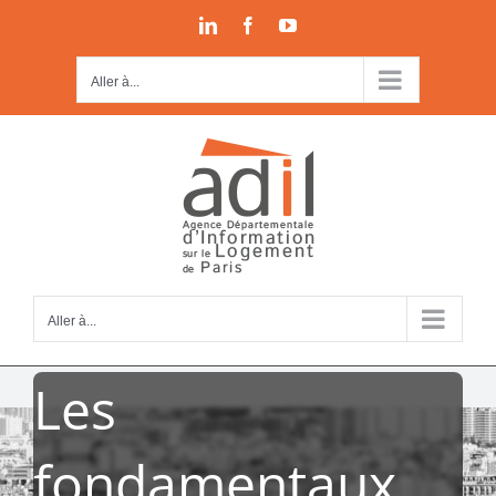
Passer
LinkedIn
Facebook
YouTube
au
contenu
Aller à...
Aller à...
Les
fondamentaux