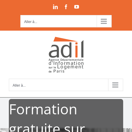
Passer
LinkedIn
Facebook
YouTube
au
contenu
Aller à...
Aller à...
Formation
gratuite sur