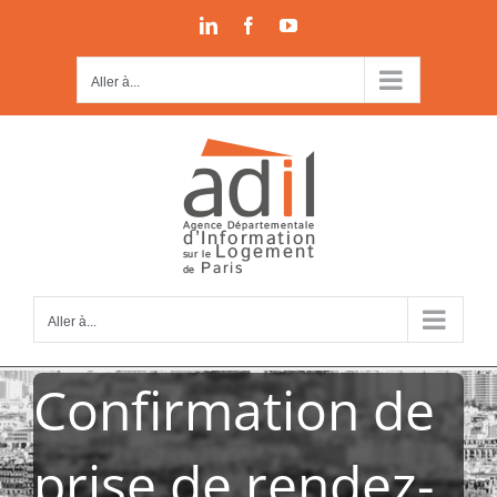
Passer
LinkedIn
Facebook
YouTube
au
contenu
Aller à...
Aller à...
Confirmation de
prise de rendez-