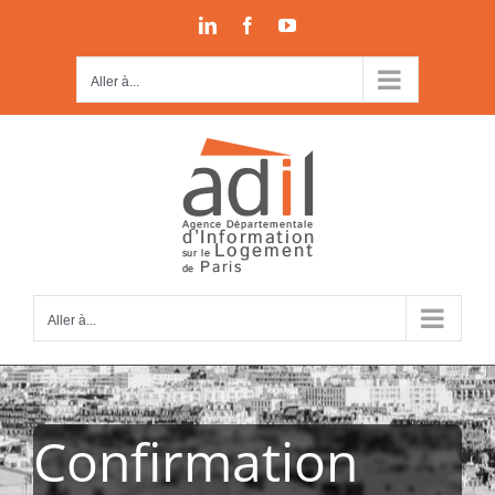
Passer
LinkedIn
Facebook
YouTube
au
contenu
Aller à...
Aller à...
Confirmation