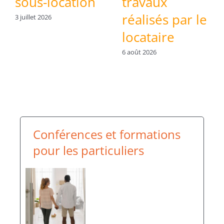
propice aux
sous-locatio
r le
troubles de
3 juillet 2026
voisinage ?
30 juillet 2026
Conférences et formations
pour les particuliers