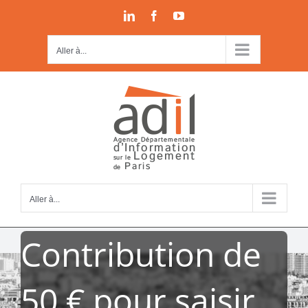
Passer
LinkedIn
Facebook
YouTube
au
contenu
Aller à...
Aller à...
Contribution de
50 € pour saisir