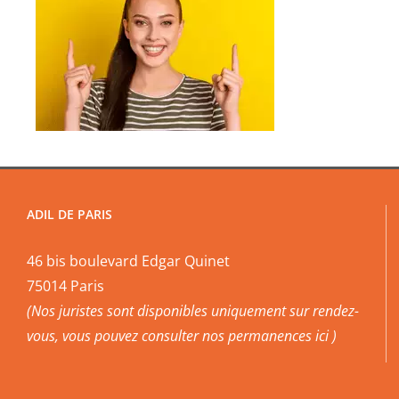
ADIL DE PARIS
46 bis boulevard Edgar Quinet
75014 Paris
(Nos juristes sont disponibles uniquement sur rendez-
vous, vous pouvez
consulter nos permanences ici
)