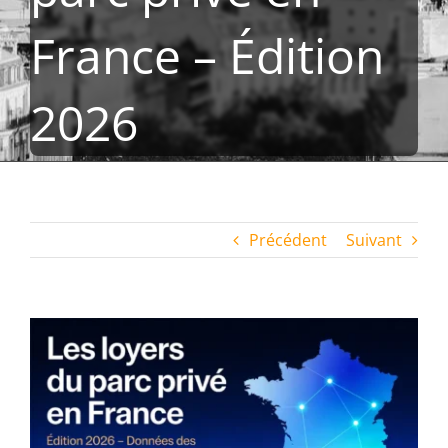
France – Édition
2026
Précédent
Suivant
Voir
l'image
agrandie