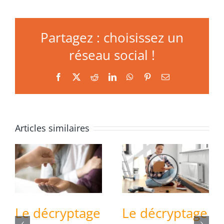
Partagez : choisissez un
réseau social !
Facebook
X
Reddit
LinkedIn
WhatsApp
Pinterest
Email
Articles similaires
Le décryptage
Le décryptage