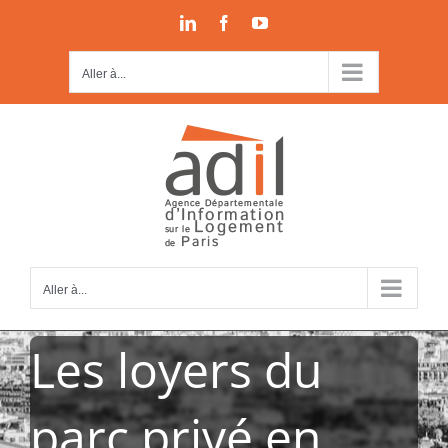
Passer
LinkedIn
Facebook
YouTube
au
contenu
Aller à...
Aller à...
Les loyers du
parc privé en