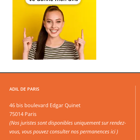
ADIL DE PARIS
46 bis boulevard Edgar Quinet
75014 Paris
(Nos juristes sont disponibles uniquement sur rendez-
vous, vous pouvez
consulter nos permanences ici
)