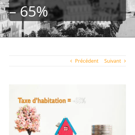
– 65%
Précédent
Suivant
Voir
l'image
agrandie