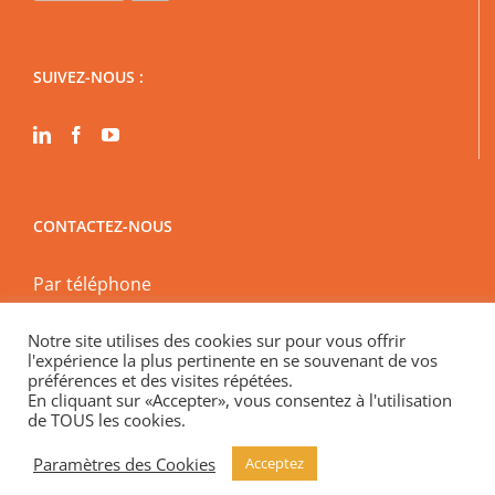
SUIVEZ-NOUS :
CONTACTEZ-NOUS
Par téléphone
Par mail
Notre site utilises des cookies sur pour vous offrir
En physique
l'expérience la plus pertinente en se souvenant de vos
Spécial encadrement des loyers « En visio »
préférences et des visites répétées.
En cliquant sur «Accepter», vous consentez à l'utilisation
de TOUS les cookies.
Paramètres des Cookies
Acceptez