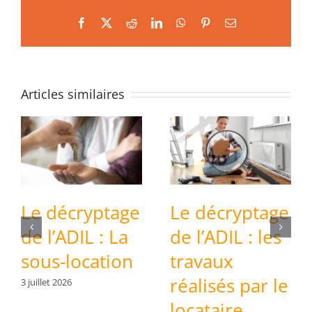
Facebook
X
Reddit
LinkedIn
WhatsApp
Pinterest
Email
Articles similaires
Le décryptage
Le décryptage
de l’ADIL : La
de l’ADIL : les
sous-location
travaux
réalisés par le
3 juillet 2026
locataire