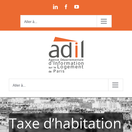
Passer
LinkedIn
Facebook
YouTube
au
contenu
Aller à...
Aller à...
Taxe d’habitation