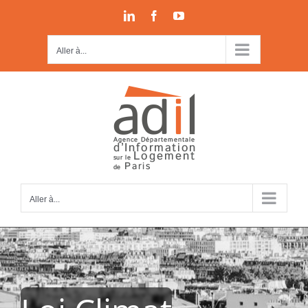
Passer
LinkedIn
Facebook
YouTube
au
contenu
Aller à...
Aller à...