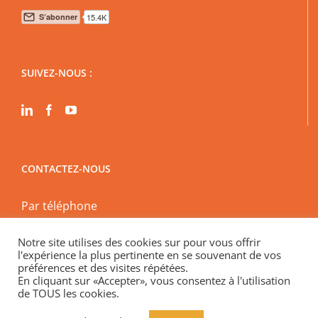
SUIVEZ-NOUS :
CONTACTEZ-NOUS
Par téléphone
Par mail
Notre site utilises des cookies sur pour vous offrir
En physique
l'expérience la plus pertinente en se souvenant de vos
Spécial encadrement des loyers « En visio »
préférences et des visites répétées.
En cliquant sur «Accepter», vous consentez à l'utilisation
de TOUS les cookies.