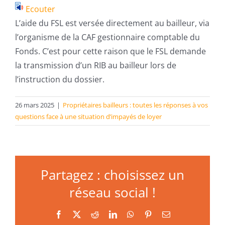
Ecouter
L’aide du FSL est versée directement au bailleur, via
l’organisme de la CAF gestionnaire comptable du
Fonds. C’est pour cette raison que le FSL demande
la transmission d’un RIB au bailleur lors de
l’instruction du dossier.
26 mars 2025
|
Propriétaires bailleurs : toutes les réponses à vos
questions face à une situation d’impayés de loyer
Partagez : choisissez un
réseau social !
Facebook
X
Reddit
LinkedIn
WhatsApp
Pinterest
Email